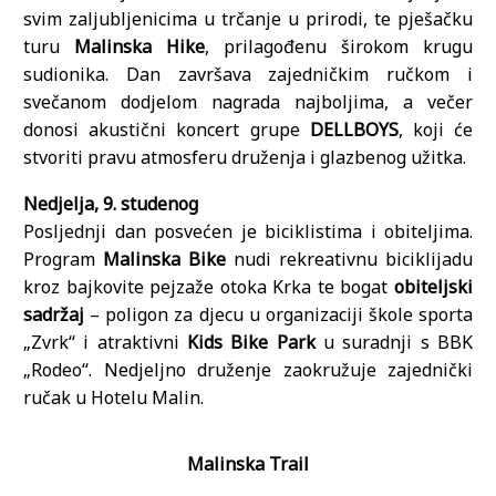
svim zaljubljenicima u trčanje u prirodi, te pješačku
turu
Malinska Hike
, prilagođenu širokom krugu
sudionika. Dan završava zajedničkim ručkom i
svečanom dodjelom nagrada najboljima, a večer
donosi akustični koncert grupe
DELLBOYS
, koji će
stvoriti pravu atmosferu druženja i glazbenog užitka.
Nedjelja, 9. studenog
Posljednji dan posvećen je biciklistima i obiteljima.
Program
Malinska Bike
nudi rekreativnu biciklijadu
kroz bajkovite pejzaže otoka Krka te bogat
obiteljski
sadržaj
– poligon za djecu u organizaciji škole sporta
„Zvrk“ i atraktivni
Kids Bike Park
u suradnji s BBK
„Rodeo“. Nedjeljno druženje zaokružuje zajednički
ručak u Hotelu Malin.
Malinska Trail