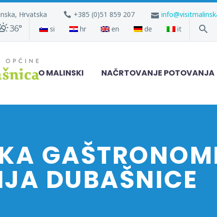
inska, Hrvatska
+385 (0)51 859 207
info@visitmalins
36°
si
hr
en
de
it
O MALINSKI
NAČRTOVANJE POTOVANJA
KA GAŠTRONOMI
JA DUBAŠNICE