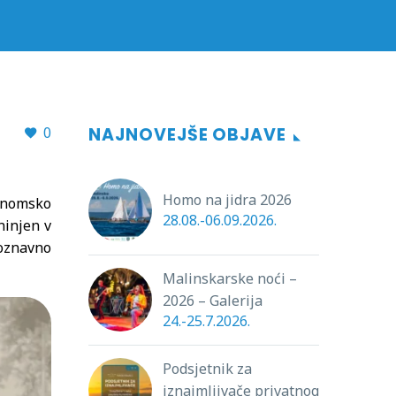
0
NAJNOVEJŠE OBJAVE
Homo na jidra 2026
onomsko
28.08.-06.09.2026.
ninjen v
poznavno
Malinskarske noći –
2026 – Galerija
24.-25.7.2026.
Podsjetnik za
iznajmljivače privatnog