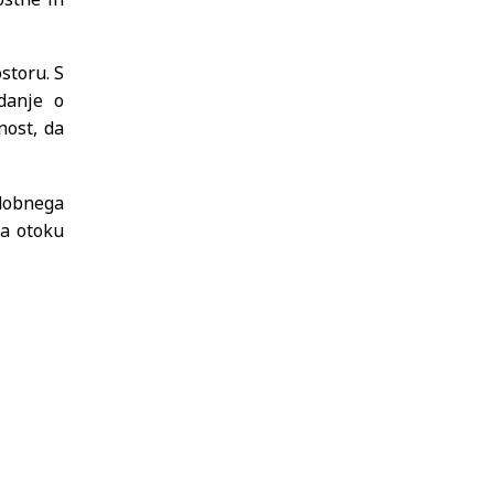
storu. S
edanje o
nost, da
dobnega
na otoku