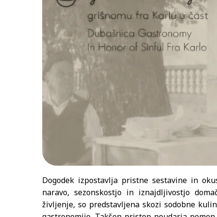
Dogodek izpostavlja pristne sestavine in oku
naravo, sezonskostjo in iznajdljivostjo doma
življenje, so predstavljena skozi sodobne kuli
gastronomijo. Takšen pristop poudarja pomen l