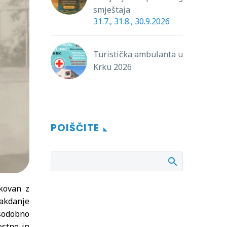
smještaja
31.7., 31.8., 30.9.2026
Turistička ambulanta u
Krku 2026
POIŠČITE
ikovan z
sakdanje
 sodobno
ostne in