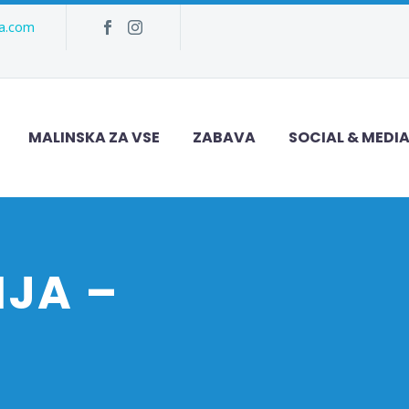
ka.com
MALINSKA ZA VSE
ZABAVA
SOCIAL & MEDI
JA –