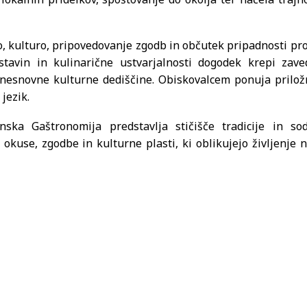
 kulturo, pripovedovanje zgodb in občutek pripadnosti pro
sestavin in kulinarične ustvarjalnosti dogodek krepi zav
 nesnovne kulturne dediščine. Obiskovalcem ponuja prilož
jezik.
ska Gaštronomija predstavlja stičišče tradicije in so
okuse, zgodbe in kulturne plasti, ki oblikujejo življenje 