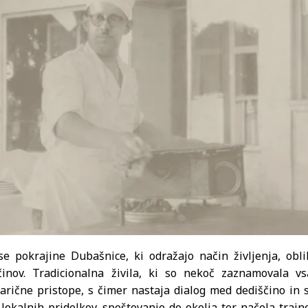
se pokrajine Dubašnice, ki odražajo način življenja, obl
činov. Tradicionalna živila, ki so nekoč zaznamovala v
narične pristope, s čimer nastaja dialog med dediščino in
okalnih pridelkov, spoštovanje do okolja ter načela trajn