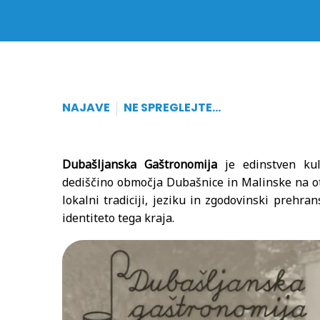
NAJAVE
NE SPREGLEJTE…
Dubašljanska Gaštronomija
je edinstven kul
dediščino območja Dubašnice in Malinske na o
lokalni tradiciji, jeziku in zgodovinski prehr
identiteto tega kraja.